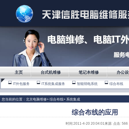
主页
台式机维修
笔记本维修
办公设
IT外包服务
IT系统集成服务
智能弱电系统
综合布线
您当前的位置：
北京电脑维修
>
综合布线
>
系统集成
综合布线的应用
时间:2011-4-20 20:04:01来源: 点击:
566