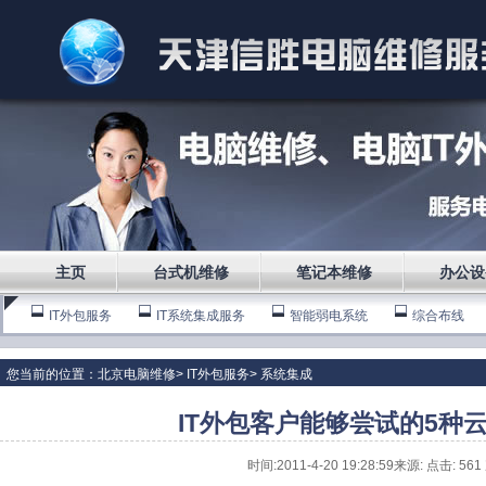
主页
台式机维修
笔记本维修
办公设
IT外包服务
IT系统集成服务
智能弱电系统
综合布线
您当前的位置：
北京电脑维修
>
IT外包服务
>
系统集成
IT外包客户能够尝试的5种
时间:2011-4-20 19:28:59来源: 点击:
561