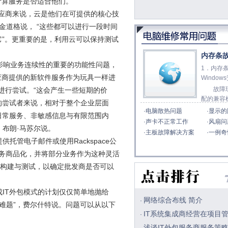
算服务是否适合他们。
供应商来说，云是他们在可提供的核心技
金道格说， “这些都可以进行一段时间
”。更重要的是，利用云可以保持测试
内存条
影响业务连续性的重要的功能性问题，
1．内存
应商提供的新软件服务作为玩具一样进
Window
故障现
点进行尝试。“这会产生一些短期的价
配的兼容
的尝试者来说，相对于整个企业层面
·
电脑散热问题
·
显示的
日常服务、非敏感信息与有限范围内
·
声卡不正常工作
·
风扇问
，布朗·马苏尔说。
·
主板故障解决方案
·
一例奇
托管电子邮件或使用Rackspace公
 服务商品化，并将部分业务作为这种灵活
行构建与测试，以确定批发商是否可以
IT外包模式的计划仅仅简单地抛给
网络综合布线 简介
·
术难题”，费尔什特说。问题可以从以下
IT系统集成商经营在项目
·
浅谈IT外包服务商服务策