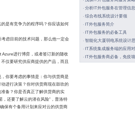
·
分析IT外包服务在管理信
·
综合布线系统设计要领
·
的是有竞争力的程序吗？你应该如何
IT外包服务简介
·
IT外包服务的必备工具
·
重新考虑目前的技术问题，那么他一定会
智能化大厦弱电系统设计
·
IT系统集成服务端的应用
·
t Azure进行博弈，或者签订新的随收
IT外包服务商必备，免疫
·
。不仅要研究供应商提供的产品，而且
IT外包客户能够尝试的5种
·
IT外包服务时怎样控制风
·
，你要考虑的事情是：你与供货商是
综合布线的应用
·
行动进行决策？你对供货商现在鼓吹的
网络综合布线方案
·
的准备？你是否真正了解供货商的实
综合布线系统包括哪六个
·
诺，还要了解云的潜在风险”，普洛特
要确保有个备用计划来应对云的供货商