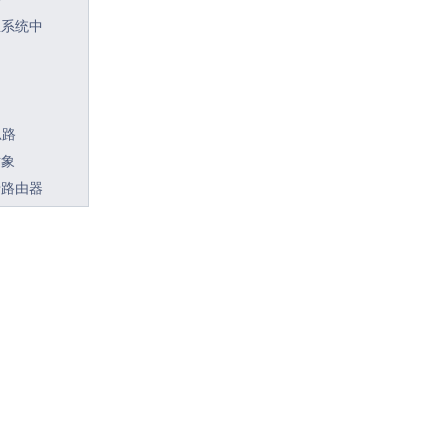
息系统中
思路
对象
墙路由器
云计算
险管理
子系统？