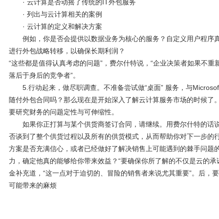
· 云计算是否动摇了传统的IT外包服务
· 列出与云计算相关的案例
· 云计算的定义和解决方案
例如，你是否会提供以数据业务为核心的服务？自定义用户程序真
进行外包战略转移，以确保长期利润？
“这些都是值得认真考虑的问题”，费尔什特说，“企业决策者如果不
落后于身后的竞争者”。
5.行动起来，做尽职调查。不准备尝试做“桌面” 服务，与Microsof
随付外包合同吗？那么现在是开始深入了解云计算服务市场的时候了
要研究财务的问题定性与可伸缩性。
如果你正打算与某个供货商签订合同，请继续。用费尔什特的话说
否谈到了整个供货过程以及所有的供货模式，从而帮助你对下一步的
方案是否充满信心，或者已经做好了解决销售上可能遇到的棘手问题
力，确定他真的能够给你带来效益？“要确保你所了解的不仅是云的承
金补充道，“这一点对于迫切的、冒险的销售者来说尤其重要”。后，
可能带来的麻烦