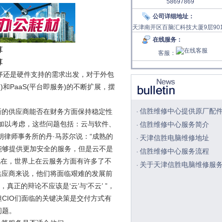
58697869
公司详细地址：
天津南开区百脑汇科技大厦9层90
在线服务：
算
客服：
算
序还是硬件支持的需求出发，对于外包
和PaaS(平台即服务)的不断扩展，摆
信胜维修中心提供原厂配
的供应商能否在财务方面保持稳定性
·
加以考虑，这些问题包括：云与软件、
信胜维修中心服务简介
·
朗律师事务所的丹·马苏尔说：“成熟的
天津信胜电脑维修地址
·
能够提供更加安全的服务，但是云不是
信胜维修中心服务流程
·
说，“现在，世界上在云服务方面有许多了不
关于天津信胜电脑维修服
·
供应商来说，他们将面临艰难的发展前
正的辩论不应该是‘云’与‘不云’ ”，
CIO们面临的关键决策是交付方式有
问题。