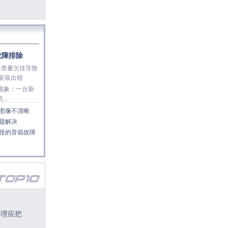
故障排除
条质量欠佳导致
s安装出错
象：一台新
机，
图像不清晰
题解决
怪的音箱故障
管理应把
略