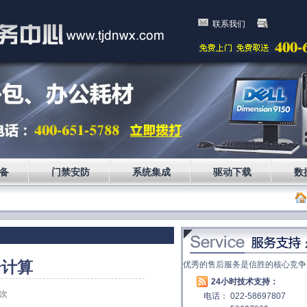
联系我们
备
门禁安防
系统集成
驱动下载
数
云计算
优秀的售后服务是信胜的核心竞争
24小时技术支持：
次
电话： 022-58697807