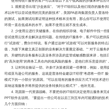
使用传统IT服务的客户可以采取以下五个低风险的步骤来评估云计
1. 观察是否出现“沙盒效应”。 “对于IT组织以及他们现存的服务
术以外可以尝试使用的完美的新技术”，美国PA咨询集团负责人普洛特
的测试，如果测试结果证明这种技术根本没有用，那么你可以不使用它
环境一直在低成本的水平。如果不使用云就不发生成本。
2. 少使用云进行关键服务。在你的组织存储、电子邮件中找一些
尝试使用云技术去解决这些问题。在传统的IT服务中，客户可以把供
行“试游戏”，费尔什特说。客户通过这种“试游戏”可以对新服务的特
值，为接下来建立真正创新的业务解决方案奠定基础。”“ 对于云服务
的、关键性的业务服务以及业务所涉及的监管或敏感数据来讲，包括
的“高兴使用”的商务工具在内的低风险的服务，是他们所乐意提供的”
3. 让时间去验证一切。许多IT决策者回避一些事情，例如，使用提供
司或亚马逊公司的服务。这就是普洛特金建议IT经理“考虑将一些IT
模式下的一小部分”的原因。“可以在现有的服务供应方式下对技术进
采纳这项服务并将所提供的业务转换到云模式下”，他补充道。
4. 巩固新一代资源战略。不要把你的IT组织决定使用云服务来完成
PPT软件去说明。 “要提出一些公司在以后三到五年内可能遇到的技
几个方面归纳：