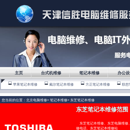
主页
台式机维修
笔记本维修
办公设
苹果笔记本维修
戴尔笔记本维修
方正笔记本维修
联想
三星笔记本维修
宏基笔记本维修
IBM笔记本维修
惠普
您当前的位置：
北京电脑维修
>
笔记本维修
>
东芝笔记本维修
东芝笔记本维修
范围
东芝笔记本维修、东芝电脑维修、
修电话、东芝笔记本维修站