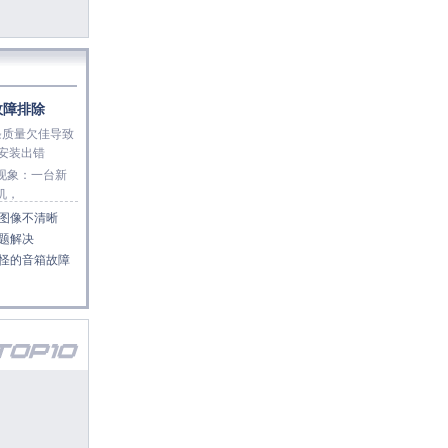
故障排除
条质量欠佳导致
s安装出错
象：一台新
机，
图像不清晰
题解决
怪的音箱故障