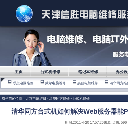
主页
台式机维修
笔记本维修
办公设
联想电脑维修
戴尔电脑维修
惠普电脑维修
清华同方维
海尔电脑维修
您当前的位置：
北京电脑维修
>
清华同方维修
>
台式机维修
清华同方台式机如何解决Web服务器能P
时间:2011-4-20 17:57:20来源: 点击:
596