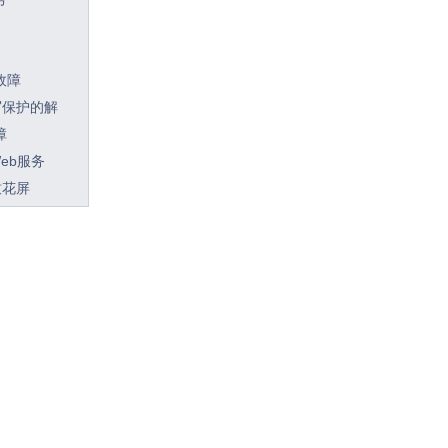
故障
写保护的解
障
eb服务
致花屏
膏的正确