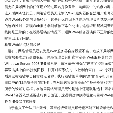
证对话框，要求用户输入合适的用户名和密码信息；事实上Web服务
能允许局域网中的任何用户通过匿名身份登录、访问其中的站点内容
让人感到奇怪的是，网络管理员无论输入Web服务器的合法用户账号
通过Web服务器的身份验证，这是什么原因呢？网络管理员尝试使用Pi
的连通性时，发现Web服务器能够被正常Ping通，这也证明局域网普
线路是正常的；在线路通畅的情况下，遇到Web服务器访问不正常的
哪里出现了问题。
检查Web站点访问权限
起初，网络管理员还以为是Web服务器自身设置不当，造成了局域网
器突然要求进行身份验证，网络管理员判断这肯定是 Web服务器的
Windows Server 2003服务器系统，依次单击“开始”/“设置”/“
再双击其中的IIS控制图标，打开对应系统的IIS 控制台窗口，从中找
后用鼠标右键单击目标站点名称，执行右键菜单中的“属性”命令打开
窗口中的“目录安全性”选项卡，在对应选项设置页面的“身份验证和访问
所示的设置对话框，在这里网络管理员无论是选中还是取消选中“匿名访问”
Web服务器依然还要进行身份验证，这说明这种故障现象与目标Web
检查服务器连接限制
由于输入了合法用户账号、甚至超级管理员账号也不能正确登录进W