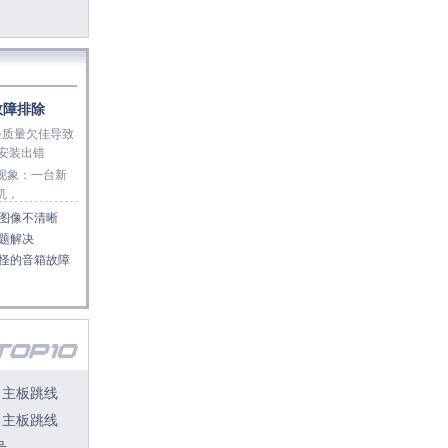
故障排除
条质量欠佳导致
s安装出错
象：一台新
机，
图像不清晰
题解决
怪的音箱故障
！主板跳线
！主板跳线
号