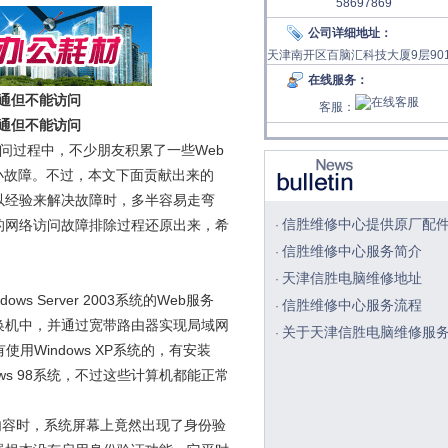
58697869
公司详细地址：
天津南开区百脑汇科技大厦9层90
在线服务：
g通但不能访问
客服：
g通但不能访问
问过程中，不少朋友积累了一些Web
小故障。不过，本文下面贡献出来的
以经验来解决故障时，多半容易走弯
信胜维修中心提供原厂配
的网络访问故障排除过程还原出来，希
·
信胜维修中心服务简介
·
天津信胜电脑维修地址
·
Server 2003系统的Web服务
信胜维修中心服务流程
·
换机中，并通过宽带路由器实现局域网
关于天津信胜电脑维修服
·
Windows XP系统的，有安装
dows 98系统，不过这些计算机都能正常
内容时，系统屏幕上竟然出现了身份验