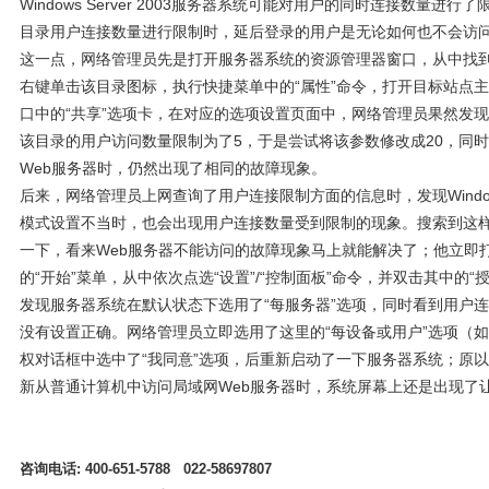
Windows Server 2003服务器系统可能对用户的同时连接数量进
目录用户连接数量进行限制时，延后登录的用户是无论如何也不会访问
这一点，网络管理员先是打开服务器系统的资源管理器窗口，从中找到
右键单击该目录图标，执行快捷菜单中的“属性”命令，打开目标站点
口中的“共享”选项卡，在对应的选项设置页面中，网络管理员果然发现Windo
该目录的用户访问数量限制为了5，于是尝试将该参数修改成20，同
Web服务器时，仍然出现了相同的故障现象。
后来，网络管理员上网查询了用户连接限制方面的信息时，发现Windows 
模式设置不当时，也会出现用户连接数量受到限制的现象。搜索到这
一下，看来Web服务器不能访问的故障现象马上就能解决了；他立即打开Wind
的“开始”菜单，从中依次点选“设置”/“控制面板”命令，并双击其中的
发现服务器系统在默认状态下选用了“每服务器”选项，同时看到用户连
没有设置正确。网络管理员立即选用了这里的“每设备或用户”选项（
权对话框中选中了“我同意”选项，后重新启动了一下服务器系统；原
新从普通计算机中访问局域网Web服务器时，系统屏幕上还是出现了
咨询电话: 400-651-5788 022-58697807