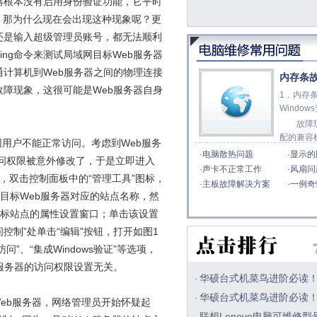
器根本没有启用身份验证功能，它平时
，那为什么现在会出现这种现象呢？更
还是输入超级管理员账号，都无法顺利
ng命令来测试局域网目标Web服务器
通计算机到Web服务器之间的物理连接
内存条
故障现象，这很可能是Web服务器自身
1．内存
Window
故障现
配的兼容
用户不能正常访问。考虑到Web服务
·
电脑散热问题
·
显示的
访问权限被意外修改了，于是立即进入
·
声卡不正常工作
·
风扇问
控制面板”，双击控制面板中的“管理工具”图标，
·
主板故障解决方案
·
一例奇
到目标Web服务器对应的站点名称，然
目标站点的属性设置窗口；单击该设置
控制”处单击“编辑”按钮，打开如图1
、“集成Windows验证”等选项，
服务器的访问权限设置无关。
华硕台式机菜鸟进阶必读
·
华硕台式机菜鸟进阶必读
·
eb服务器，网络管理员开始怀疑起
联想Lenovo电脑可维修型