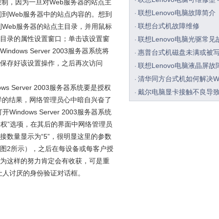
·
行了限制，因为一旦对Web服务器的站点主
联想Lenovo电脑故障简介
·
到Web服务器中的站点内容的。想到
联想台式机故障维修
Web服务器的站点主目录，并用鼠标
·
主目录的属性设置窗口；单击该设置窗
联想Lenovo电脑光驱常见
·
ws Server 2003服务器系统将
惠普台式机磁盘未满或被
·
时保存好该设置操作，之后再次访问
联想Lenovo电脑液晶屏故
·
清华同方台式机如何解决W
·
Server 2003服务器系统要是授权
戴尔电脑显卡接触不良导
·
样的结果，网络管理员心中暗自兴奋了
海尔台式机给CPU涂散热
·
ows Server 2003服务器系统
联想台式机维修
·
“授权”选项，在其后的界面中网络管理员
接数量显示为“5”，很明显这里的参数
如图2所示），之后在每设备或每客户授
以为这样的努力肯定会有收获，可是重
让人讨厌的身份验证对话框。