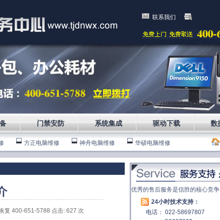
联系我们
备
门禁安防
系统集成
驱动下载
数
修
方正电脑维修
神舟电脑维修
华硕电脑维修
介
优秀的售后服务是信胜的核心竞争
24小时技术支持：
 400-651-5788 点击:
627
次
电话： 022-58697807