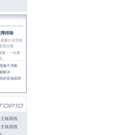
故障排除
条质量欠佳导致
s安装出错
象：一台新
机，
图像不清晰
题解决
怪的音箱故障
！主板跳线
！主板跳线
号