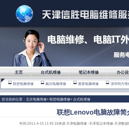
主页
台式机维修
笔记本维修
办公设
联想电脑维修
戴尔电脑维修
惠普电脑维修
清华同方维
海尔电脑维修
您当前的位置：
北京电脑维修
>
联想电脑维修
>
台式机维修
联想Lenovo电脑故障简
时间:2011-4-15 11:45:18来源:天津电脑维修 -天津笔记本维修-天津数据恢复