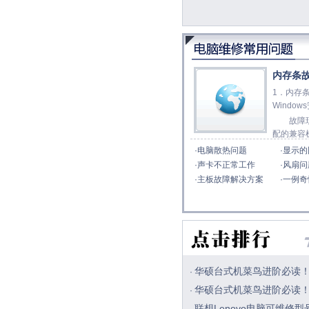
内存条
1．内存
Window
故障现
配的兼容
·
电脑散热问题
·
显示的
·
声卡不正常工作
·
风扇问
·
主板故障解决方案
·
一例奇
华硕台式机菜鸟进阶必读
·
华硕台式机菜鸟进阶必读
·
联想Lenovo电脑可维修型