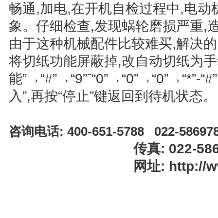
畅通,加电,在开机自检过程中,电
象。仔细检查,发现蜗轮磨损严重,
由于这种机械配件比较难买,解决
将切纸功能屏蔽掉,改自动切纸为手
能”→“#”→“9”ˉ“0”→“0”→“0”→“*”-“
入”,再按“停止”键返回到待机状态。
咨询电话: 400-651-5788 022-58697
传真: 022-58697
网址: http://www.t