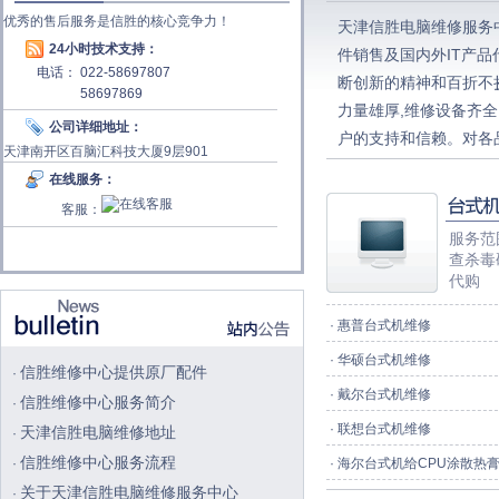
优秀的售后服务是信胜的核心竞争力！
天津信胜电脑维修服务
24小时技术支持：
件销售及国内外IT产
电话： 022-58697807
断创新的精神和百折不
58697869
力量雄厚,维修设备齐全
公司详细地址：
户的支持和信赖。对各
天津南开区百脑汇科技大厦9层901
心以敏锐的观察力关注
在线服务：
技的前沿。亲切与快速
客服：
入好的产品，开拓广的渠
服务范
在客户的立场为客户服
查杀毒
员服务客户时对自己根
代购
存下来。只要您的电脑
·
惠普台式机维修
理。并且承诺我们修不
·
满意的服务给客户！ -
华硕台式机维修
信胜维修中心提供原厂配件
·
为本、服务为首，引入
·
戴尔台式机维修
信胜维修中心服务简介
·
不断超越客户的期望 
·
联想台式机维修
天津信胜电脑维修地址
·
热情 纪律要求：想客
信胜维修中心服务流程
·
·
海尔台式机给CPU涂散热
关于天津信胜电脑维修服务中心
·