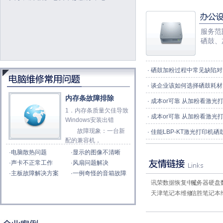
服务范
硒鼓、
·
硒鼓加粉过程中常见缺陷对
·
谈企业该如何选择硒鼓耗材
内存条故障排除
·
成本or可靠 从加粉看激光
1．内存条质量欠佳导致
·
成本or可靠 从加粉看激光
Windows安装出错
故障现象：一台新
·
佳能LBP-KT激光打印机
配的兼容机，
·
电脑散热问题
·
显示的图像不清晰
·
声卡不正常工作
·
风扇问题解决
·
主板故障解决方案
·
一例奇怪的音箱故障
讯荣数据恢复中心
服务器硬盘
天津笔记本维修
信胜笔记本